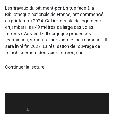
Les travaux du bâtiment-pont, situé face à la
Bibliothèque nationale de France, ont commencé
au printemps 2024. Cet immeuble de logements
enjambera les 49 mètres de large des voies
ferrées d’Austerlitz. Il conjugue prouesses
techniques, structure innovante et bas carbone… Il
sera livré fin 2027. La réalisation de l’ouvrage de
franchissement des voies ferrées, qui …
« « Air
Continuer la lecture
du
Temps »,
un
immeuble-
pont
dans
le