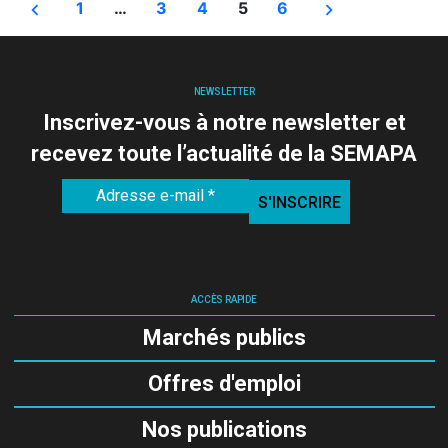
Pagination
1
…
3
4
5
6
des
NEWSLETTER
publications
Inscrivez-vous à notre newsletter et
recevez toute l’actualité de la SEMAPA
ACCÈS RAPIDE
Marchés publics
Offres d'emploi
Nos publications