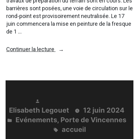
travaux de préparation du terrain sont en cours. Les
barrières sont posées, une voie de circulation sur le
rond-point est provisoirement neutralisée. Le 17
juin commencera la mise en peinture de la fresque
de 1 …
« Suivez
Continuer la lecture
le
chantier
de
la
fresque
en
direct
Publié
Elisabeth Legouet
12 juin 2024
! »
par
Evénements
,
Porte de Vincennes
Publié
accueil
dans
Étiquettes :