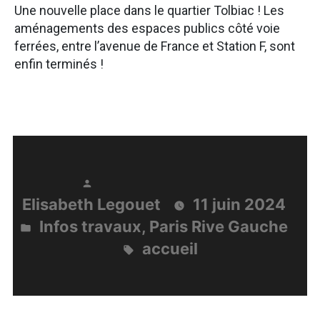
Une nouvelle place dans le quartier Tolbiac ! Les
aménagements des espaces publics côté voie
ferrées, entre l’avenue de France et Station F, sont
enfin terminés !
Publié
Elisabeth Legouet
11 juin 2024
par
Infos travaux
,
Paris Rive Gauche
Publié
accueil
dans
Étiquettes :