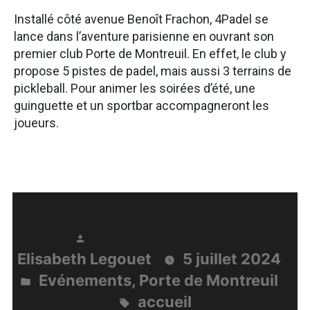
Installé côté avenue Benoît Frachon, 4Padel se
lance dans l’aventure parisienne en ouvrant son
premier club Porte de Montreuil. En effet, le club y
propose 5 pistes de padel, mais aussi 3 terrains de
pickleball. Pour animer les soirées d’été, une
guinguette et un sportbar accompagneront les
joueurs.
Publié
Elisabeth Legouet
5 juillet 2024
par
Evénements
,
Porte de Montreuil
Publié
accueil