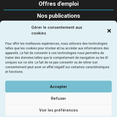
Offres d'emploi
Nos publications
Gérer le consentement aux
SUIVEZ-NOUS
cookies
Pour offrir les meilleures expériences, nous utilisons des technologies
telles que les cookies pour stocker et/ou accéder aux informations des
appareils. Le fait de consentir à ces technologies nous permettra de
traiter des données telles que le comportement de navigation ou les ID
uniques sur ce site. Le fait de ne pas consentir ou de retirer son
SEMAPA - Société d'Étude, de Maitrise d’Ouvrage et
consentement peut avoir un effet négatif sur certaines caractéristiques
d’Aménagement Parisienne
et fonctions.
69 - 71 rue du chevaleret 75013 Paris - France
NOUS RENDRE VISITE
LIENS UTILES
NOUS CONTACTER
Accepter
©2023 SEMAPA
POLITIQUE DE CONFIDENTIALITÉ
MENTIONS LÉGALES
Refuser
SITE INTERNET PAR MEAL
Voir les préférences