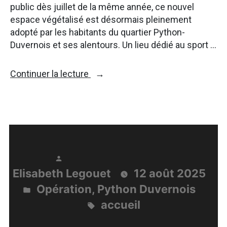
public dès juillet de la même année, ce nouvel
espace végétalisé est désormais pleinement
adopté par les habitants du quartier Python-
Duvernois et ses alentours. Un lieu dédié au sport …
« 2e
Continuer la lecture
été
pour
le
jardin
Aretha
Franklin »
Publié
Elisabeth Legouet
12 août 2025
par
Opération
,
Python Duvernois
Publié
accueil
dans
Étiquettes :