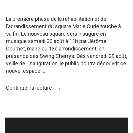
La première phase de la réhabilitation et de
l’agrandissement du square Marie Curie touche à
sa fin. Le nouveau square sera inauguré en
musique samedi 30 août à 11h par Jérôme
Coumet, maire du 13e arrondissement, en
présence des Swing Cherrys. Dès vendredi 29 août,
veille de l’inauguration, le public pourra découvrir ce
nouvel espace …
« Samedi
Continuer la lecture
30
août,
inauguration
du
square
Marie