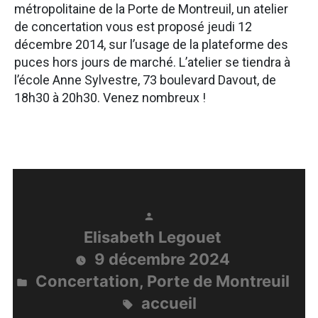
métropolitaine de la Porte de Montreuil, un atelier
de concertation vous est proposé jeudi 12
décembre 2014, sur l’usage de la plateforme des
puces hors jours de marché. L’atelier se tiendra à
l’école Anne Sylvestre, 73 boulevard Davout, de
18h30 à 20h30. Venez nombreux !
Publié
Elisabeth Legouet
par
9 décembre 2024
Concertation
,
Porte de Montreuil
Publié
accueil