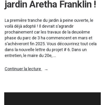
jardin Aretha Franklin !
La première tranche du jardin à peine ouverte, le
voilà déjà adopté ! Il devrait s’agrandir
prochainement car les travaux de la deuxième
phase du parc de 3 ha commencent en mars et
s’achèveront fin 2025. Vous découvrirez tout cela
dans la nouvelle lettre du projet # 6. Dans un
entretien, le maire du 20e, …
« Un
Continuer la lecture
succès
pour
le
jardin
Aretha
Franklin