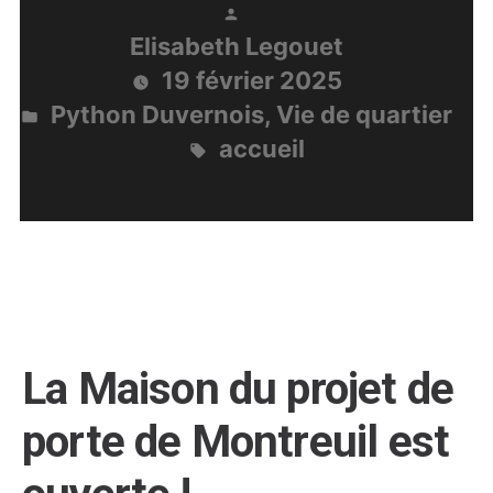
! »
Publié
Elisabeth Legouet
par
19 février 2025
Python Duvernois
,
Vie de quartier
Publié
accueil
dans
Étiquettes :
La Maison du projet de
porte de Montreuil est