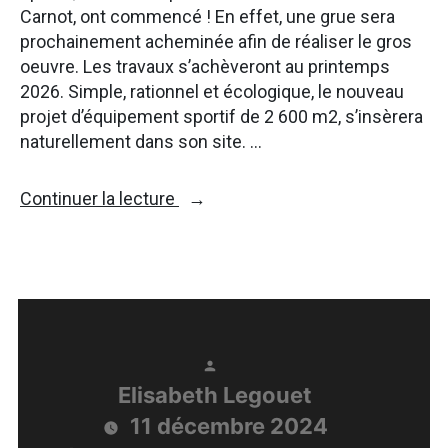
Carnot, ont commencé ! En effet, une grue sera
prochainement acheminée afin de réaliser le gros
oeuvre. Les travaux s’achèveront au printemps
2026. Simple, rationnel et écologique, le nouveau
projet d’équipement sportif de 2 600 m2, s’insèrera
naturellement dans son site. …
« Le
Continuer la lecture
nouvel
équipement
sportif
de
porte
de
Vincennes,
Publié
Elisabeth Legouet
un
par
atout
11 décembre 2024
pour