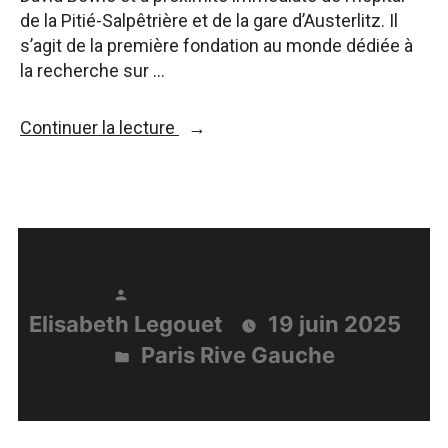
de la Pitié-Salpêtrière et de la gare d’Austerlitz. Il
s’agit de la première fondation au monde dédiée à
la recherche sur …
« 1ere
Continuer la lecture
pierre
de
la
Fondation
de
Myologie »
Publié
Elisabeth Legouet
19 juin 2025
par
Paris Rive Gauche
Publié
dans