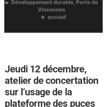
Développement durable
,
Porte de
la
Publié
Vincennes
vie
dans
accueil
de
Étiquettes :
quartier »
Jeudi 12 décembre,
atelier de concertation
sur l’usage de la
plateforme des puces