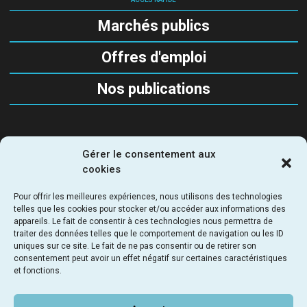
Marchés publics
Offres d'emploi
Nos publications
Gérer le consentement aux
SUIVEZ-NOUS
cookies
Pour offrir les meilleures expériences, nous utilisons des technologies
telles que les cookies pour stocker et/ou accéder aux informations des
appareils. Le fait de consentir à ces technologies nous permettra de
traiter des données telles que le comportement de navigation ou les ID
uniques sur ce site. Le fait de ne pas consentir ou de retirer son
SEMAPA - Société d'Étude, de Maitrise d’Ouvrage et
consentement peut avoir un effet négatif sur certaines caractéristiques
d’Aménagement Parisienne
et fonctions.
69 - 71 rue du chevaleret 75013 Paris - France
NOUS RENDRE VISITE
LIENS UTILES
NOUS CONTACTER