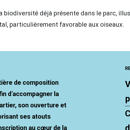
la biodiversité déjà présente dans le parc, illu
al, particulièrement favorable aux oiseaux.
R
atière de composition
V
fin d’accompagner la
p
artier, son ouverture et
C
risant ses atouts
d
nscription au cœur de la