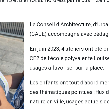
le T3 et bientôt au nord-est par le bus T Zen 
Le Conseil d’Architecture, d’Urb
(CAUE) accompagne avec pédagog
En juin 2023, 4 ateliers ont été 
CE2 de l’école polyvalente Louis
usages à favoriser sur la place.
Les enfants ont tout d’abord me
des thématiques pointues : flux d
nature en ville, usages actuels 