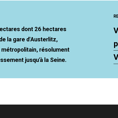
R
hectares dont 26 hectares
V
e la gare d'Austerlitz,
p
r métropolitain, résolument
V
issement jusqu'à la Seine.