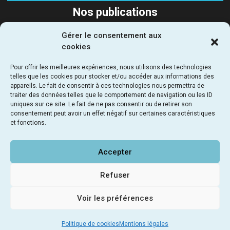
Nos publications
Gérer le consentement aux
SUIVEZ-NOUS
cookies
Pour offrir les meilleures expériences, nous utilisons des technologies
telles que les cookies pour stocker et/ou accéder aux informations des
appareils. Le fait de consentir à ces technologies nous permettra de
traiter des données telles que le comportement de navigation ou les ID
uniques sur ce site. Le fait de ne pas consentir ou de retirer son
SEMAPA - Société d'Étude, de Maitrise d’Ouvrage et
consentement peut avoir un effet négatif sur certaines caractéristiques
d’Aménagement Parisienne
et fonctions.
69 - 71 rue du chevaleret 75013 Paris - France
NOUS RENDRE VISITE
LIENS UTILES
NOUS CONTACTER
Accepter
©2023 SEMAPA
POLITIQUE DE CONFIDENTIALITÉ
MENTIONS LÉGALES
Refuser
SITE INTERNET PAR MEAL
Voir les préférences
Politique de cookies
Mentions légales