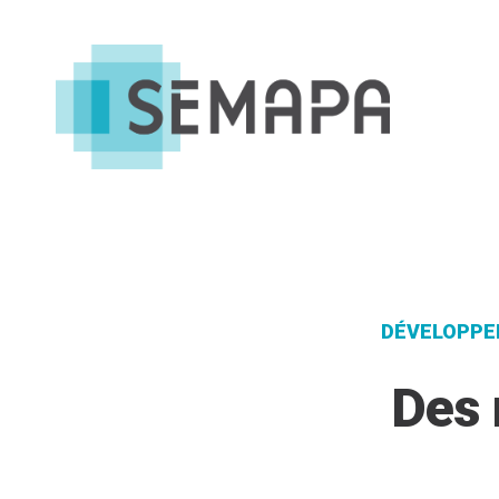
Aller
au
contenu
DÉVELOPPE
Des 