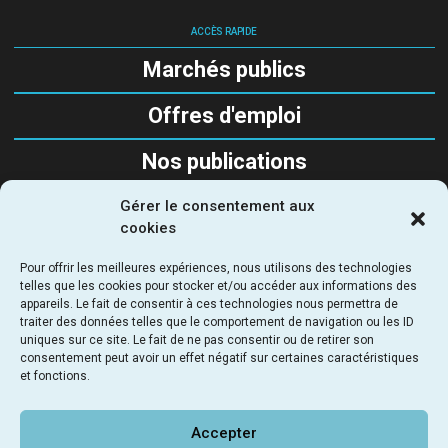
ACCÈS RAPIDE
Marchés publics
Offres d'emploi
Nos publications
Gérer le consentement aux
SUIVEZ-NOUS
cookies
Pour offrir les meilleures expériences, nous utilisons des technologies
telles que les cookies pour stocker et/ou accéder aux informations des
appareils. Le fait de consentir à ces technologies nous permettra de
traiter des données telles que le comportement de navigation ou les ID
uniques sur ce site. Le fait de ne pas consentir ou de retirer son
SEMAPA - Société d'Étude, de Maitrise d’Ouvrage et
consentement peut avoir un effet négatif sur certaines caractéristiques
d’Aménagement Parisienne
et fonctions.
69 - 71 rue du chevaleret 75013 Paris - France
NOUS RENDRE VISITE
LIENS UTILES
NOUS CONTACTER
Accepter