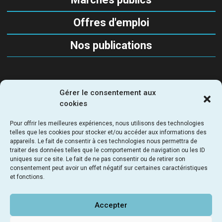
Offres d'emploi
Nos publications
Gérer le consentement aux
SUIVEZ-NOUS
cookies
Pour offrir les meilleures expériences, nous utilisons des technologies
telles que les cookies pour stocker et/ou accéder aux informations des
appareils. Le fait de consentir à ces technologies nous permettra de
traiter des données telles que le comportement de navigation ou les ID
uniques sur ce site. Le fait de ne pas consentir ou de retirer son
SEMAPA - Société d'Étude, de Maitrise d’Ouvrage et
consentement peut avoir un effet négatif sur certaines caractéristiques
d’Aménagement Parisienne
et fonctions.
69 - 71 rue du chevaleret 75013 Paris - France
NOUS RENDRE VISITE
LIENS UTILES
NOUS CONTACTER
Accepter
©2023 SEMAPA
POLITIQUE DE CONFIDENTIALITÉ
MENTIONS LÉGALES