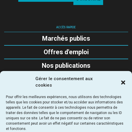
ACCÈS RAPIDE
Marchés publics
Offres d'emploi
Nos publications
Gérer le consentement aux
SUIVEZ-NOUS
cookies
Pour offrir les meilleures expériences, nous utilisons des technologies
telles que les cookies pour stocker et/ou accéder aux informations des
appareils. Le fait de consentir à ces technologies nous permettra de
traiter des données telles que le comportement de navigation ou les ID
uniques sur ce site. Le fait de ne pas consentir ou de retirer son
SEMAPA - Société d'Étude, de Maitrise d’Ouvrage et
consentement peut avoir un effet négatif sur certaines caractéristiques
d’Aménagement Parisienne
et fonctions.
69 - 71 rue du chevaleret 75013 Paris - France